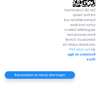
Den QR-Code einfach
mit Ihrer Handy-
Kamera abfilmen und
schon sind diese
dargestellten Daten in
Ihrem persönlichen
Adressbuch. Schnell
und überall, nutzen Sie
Das Sylter APP.
die
Kostenlos im App-
Store
Adressdaten an Handy übertragen