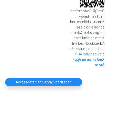
Den QR-Code einfach
mit Ihrer Handy-
Kamera abfilmen und
schon sind diese
dargestellten Daten in
Ihrem persönlichen
Adressbuch. Schnell
und überall, nutzen Sie
Das Sylter APP.
die
Kostenlos im App-
Store
Adressdaten an Handy übertragen