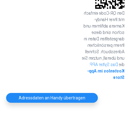
Den QR-Code einfach
mit Ihrer Handy-
Kamera abfilmen und
schon sind diese
dargestellten Daten in
Ihrem persönlichen
Adressbuch. Schnell
und überall, nutzen Sie
Das Sylter APP.
die
Kostenlos im App-
Store
Adressdaten an Handy übertragen