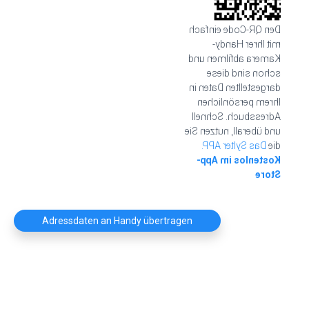
Den QR-Code einfach
mit Ihrer Handy-
Kamera abfilmen und
schon sind diese
dargestellten Daten in
Ihrem persönlichen
Adressbuch. Schnell
und überall, nutzen Sie
Das Sylter APP.
die
Kostenlos im App-
Store
Adressdaten an Handy übertragen