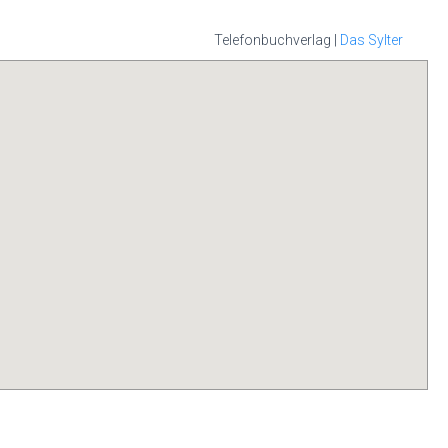
Telefonbuchverlag |
Das Sylter
it Ihrer Handy-
hon sind diese
rem persönlichen
all, nutzen Sie
 Sylter APP.
die
s im App-Store