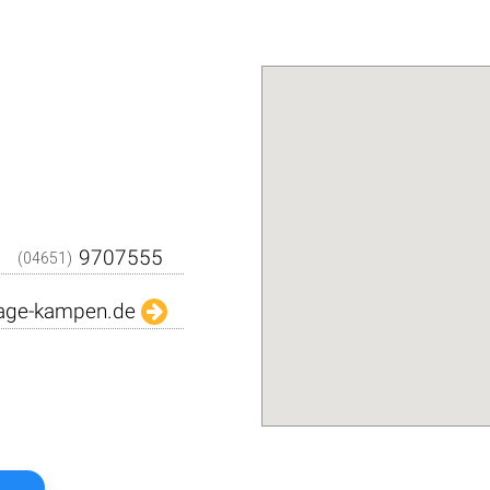
Den QR-Code einfach m
Kamera abfilmen und sc
dargestellten Daten in Ih
Adressbuch. Schnell und über
Das
Kostenlo
(04651)