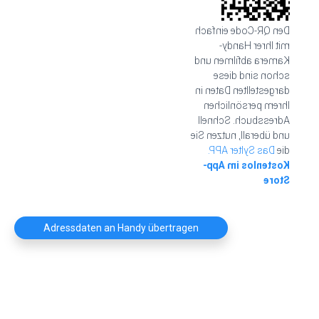
Den QR-Code einfach
mit Ihrer Handy-
Kamera abfilmen und
schon sind diese
dargestellten Daten in
Ihrem persönlichen
Adressbuch. Schnell
und überall, nutzen Sie
Das Sylter APP.
die
Kostenlos im App-
Store
Adressdaten an Handy übertragen