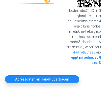
Den QR-Code einfach
mit Ihrer Handy-
Kamera abfilmen und
schon sind diese
dargestellten Daten in
Ihrem persönlichen
Adressbuch. Schnell
und überall, nutzen Sie
Das Sylter APP.
die
Kostenlos im App-
Store
Adressdaten an Handy übertragen