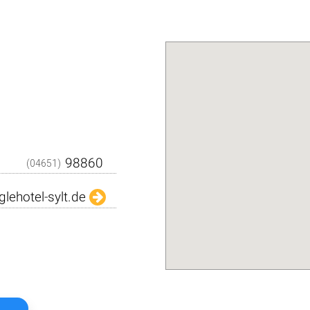
Den QR-Code einfach m
Kamera abfilmen und sc
dargestellten Daten in Ih
Adressbuch. Schnell und über
Das
Kostenlo
(04651)