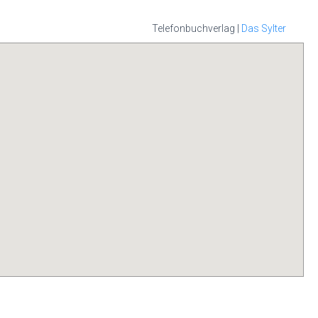
Telefonbuchverlag |
Das Sylter
it Ihrer Handy-
hon sind diese
rem persönlichen
all, nutzen Sie
 Sylter APP.
die
s im App-Store