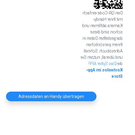
Den QR-Code einfach
mit Ihrer Handy-
Kamera abfilmen und
schon sind diese
dargestellten Daten in
Ihrem persönlichen
Adressbuch. Schnell
und überall, nutzen Sie
Das Sylter APP.
die
Kostenlos im App-
Store
Adressdaten an Handy übertragen