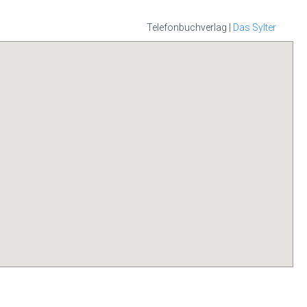
Telefonbuchverlag |
Das Sylter
it Ihrer Handy-
hon sind diese
rem persönlichen
all, nutzen Sie
 Sylter APP.
die
s im App-Store