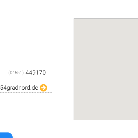
Den QR-Code einfach m
Kamera abfilmen und sc
dargestellten Daten in Ih
Adressbuch. Schnell und über
Das
Kostenlo
(04651)