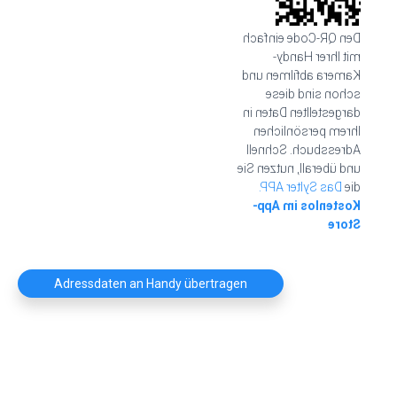
Den QR-Code einfach
mit Ihrer Handy-
Kamera abfilmen und
schon sind diese
dargestellten Daten in
Ihrem persönlichen
Adressbuch. Schnell
und überall, nutzen Sie
Das Sylter APP.
die
Kostenlos im App-
Store
Adressdaten an Handy übertragen