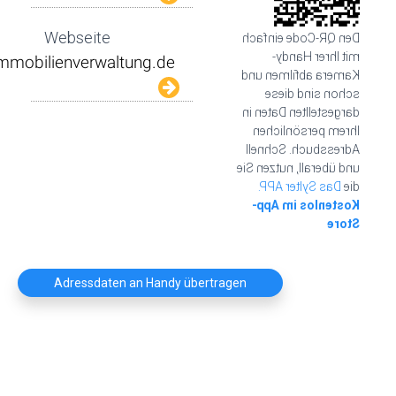
Webseite
Den QR-Code einfach
mit Ihrer Handy-
Kamera abfilmen und
schon sind diese
dargestellten Daten in
Ihrem persönlichen
Adressbuch. Schnell
und überall, nutzen Sie
Das Sylter APP.
die
Kostenlos im App-
Store
Adressdaten an Handy übertragen