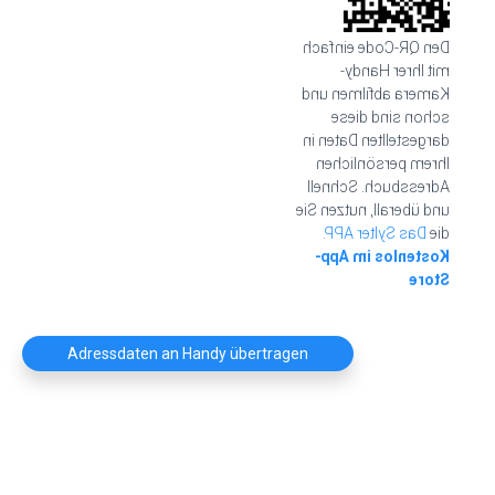
Den QR-Code einfach
mit Ihrer Handy-
Kamera abfilmen und
schon sind diese
dargestellten Daten in
Ihrem persönlichen
Adressbuch. Schnell
und überall, nutzen Sie
Das Sylter APP.
die
Kostenlos im App-
Store
Adressdaten an Handy übertragen