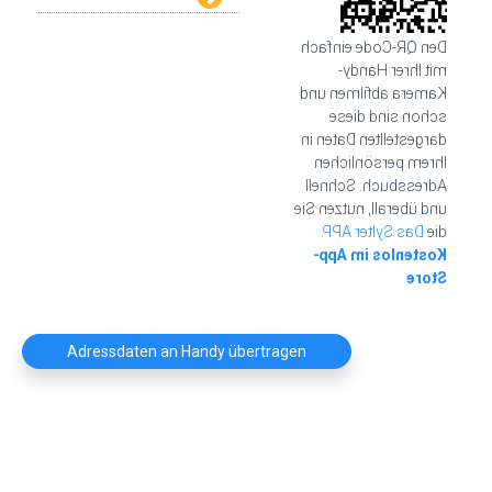
Den QR-Code einfach
mit Ihrer Handy-
Kamera abfilmen und
schon sind diese
dargestellten Daten in
Ihrem persönlichen
Adressbuch. Schnell
und überall, nutzen Sie
Das Sylter APP.
die
Kostenlos im App-
Store
Adressdaten an Handy übertragen