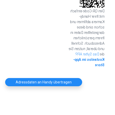
Den QR-Code einfach
mit Ihrer Handy-
Kamera abfilmen und
schon sind diese
dargestellten Daten in
Ihrem persönlichen
Adressbuch. Schnell
und überall, nutzen Sie
Das Sylter APP.
die
Kostenlos im App-
Store
Adressdaten an Handy übertragen