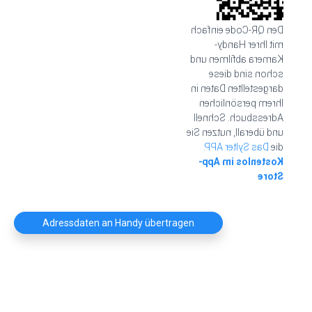
Den QR-Code einfach
mit Ihrer Handy-
Kamera abfilmen und
schon sind diese
dargestellten Daten in
Ihrem persönlichen
Adressbuch. Schnell
und überall, nutzen Sie
Das Sylter APP.
die
Kostenlos im App-
Store
Adressdaten an Handy übertragen