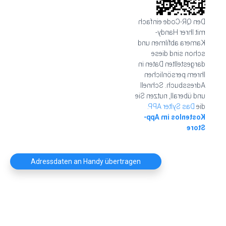
Den QR-Code einfach
mit Ihrer Handy-
Kamera abfilmen und
schon sind diese
dargestellten Daten in
Ihrem persönlichen
Adressbuch. Schnell
und überall, nutzen Sie
Das Sylter APP.
die
Kostenlos im App-
Store
Adressdaten an Handy übertragen