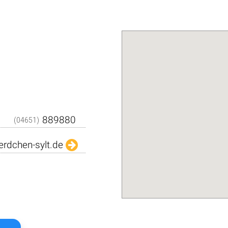
Den QR-Code einfach m
Kamera abfilmen und sc
dargestellten Daten in Ih
Adressbuch. Schnell und über
Das
Kostenlo
(04651)