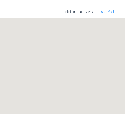
Telefonbuchverlag |
Das Sylter
it Ihrer Handy-
hon sind diese
rem persönlichen
all, nutzen Sie
 Sylter APP.
die
s im App-Store