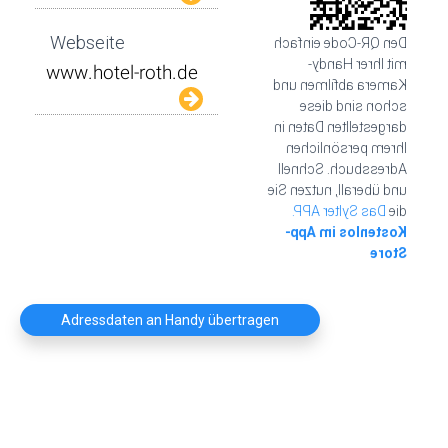
Webseite
Den QR-Code einfach
mit Ihrer Handy-
Kamera abfilmen und
schon sind diese
dargestellten Daten in
Ihrem persönlichen
Adressbuch. Schnell
und überall, nutzen Sie
Das Sylter APP.
die
Kostenlos im App-
Store
Adressdaten an Handy übertragen