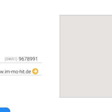
Den QR-Code einfach m
Kamera abfilmen und sc
dargestellten Daten in Ih
Adressbuch. Schnell und über
Das
Kostenlo
(04651)