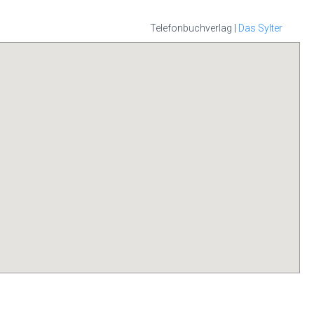
Telefonbuchverlag |
Das Sylter
it Ihrer Handy-
hon sind diese
rem persönlichen
all, nutzen Sie
 Sylter APP.
die
s im App-Store