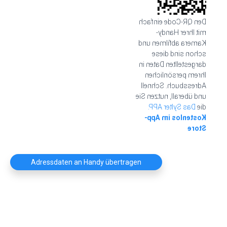
Den QR-Code einfach
mit Ihrer Handy-
Kamera abfilmen und
schon sind diese
dargestellten Daten in
Ihrem persönlichen
Adressbuch. Schnell
und überall, nutzen Sie
Das Sylter APP.
die
Kostenlos im App-
Store
Adressdaten an Handy übertragen