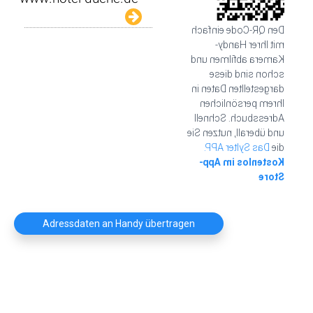
Den QR-Code einfach
mit Ihrer Handy-
Kamera abfilmen und
schon sind diese
dargestellten Daten in
Ihrem persönlichen
Adressbuch. Schnell
und überall, nutzen Sie
Das Sylter APP.
die
Kostenlos im App-
Store
Adressdaten an Handy übertragen