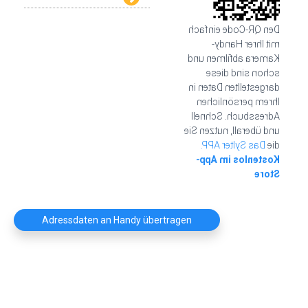
Den QR-Code einfach
mit Ihrer Handy-
Kamera abfilmen und
schon sind diese
dargestellten Daten in
Ihrem persönlichen
Adressbuch. Schnell
und überall, nutzen Sie
Das Sylter APP.
die
Kostenlos im App-
Store
Adressdaten an Handy übertragen