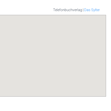
Telefonbuchverlag |
Das Sylter
it Ihrer Handy-
hon sind diese
rem persönlichen
all, nutzen Sie
 Sylter APP.
die
s im App-Store