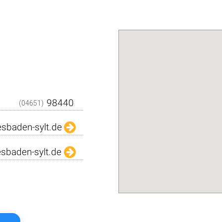
Den QR-Code einfach m
Kamera abfilmen und sc
dargestellten Daten in Ih
Adressbuch. Schnell und über
Das
Kostenlo
(04651)