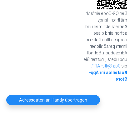
Den QR-Code einfach
mit Ihrer Handy-
Kamera abfilmen und
schon sind diese
dargestellten Daten in
Ihrem persönlichen
Adressbuch. Schnell
und überall, nutzen Sie
Das Sylter APP.
die
Kostenlos im App-
Store
Adressdaten an Handy übertragen