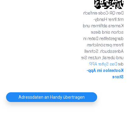
Den QR-Code einfach
mit Ihrer Handy-
Kamera abfilmen und
schon sind diese
dargestellten Daten in
Ihrem persönlichen
Adressbuch. Schnell
und überall, nutzen Sie
Das Sylter APP.
die
Kostenlos im App-
Store
Adressdaten an Handy übertragen